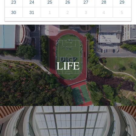
23
24
25
26
27
28
29
30
31
1
2
3
4
5
LIFE